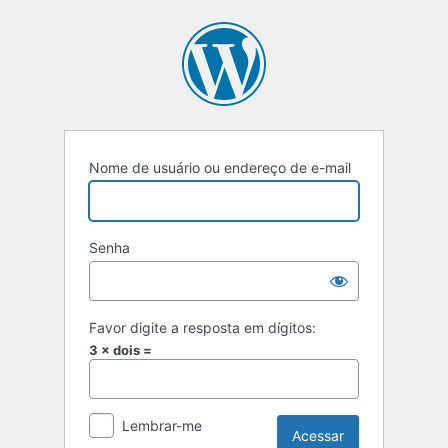
Acessar
Nome de usuário ou endereço de e-mail
Senha
Favor digite a resposta em dígitos:
3 × dois =
Lembrar-me