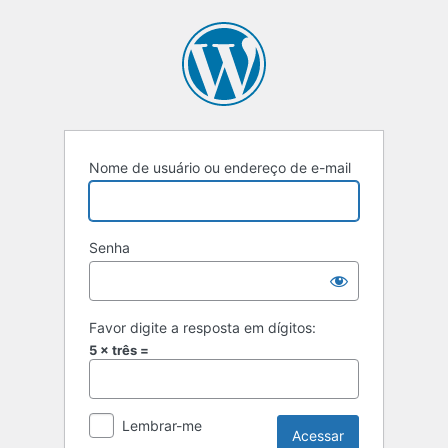
Acessar
Nome de usuário ou endereço de e-mail
Senha
Favor digite a resposta em dígitos:
5 × três =
Lembrar-me