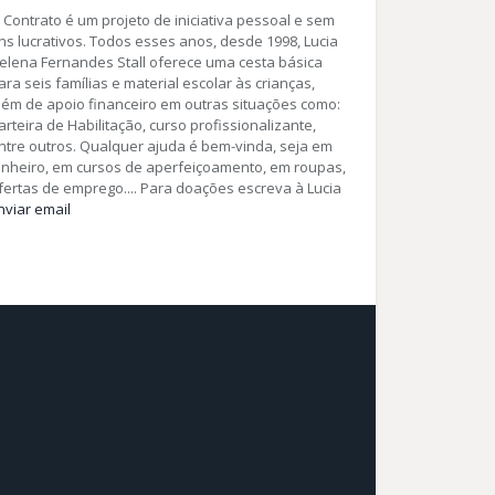
 Contrato é um projeto de iniciativa pessoal e sem
ins lucrativos. Todos esses anos, desde 1998, Lucia
elena Fernandes Stall oferece uma cesta básica
ara seis famílias e material escolar às crianças,
lém de apoio financeiro em outras situações como:
arteira de Habilitação, curso profissionalizante,
ntre outros. Qualquer ajuda é bem-vinda, seja em
inheiro, em cursos de aperfeiçoamento, em roupas,
fertas de emprego.... Para doações escreva à Lucia
nviar email