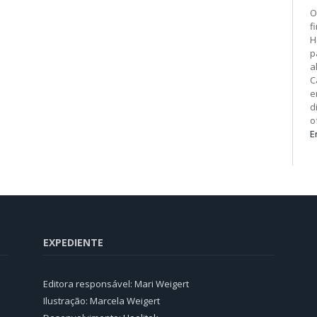
O
f
H
p
a
C
e
d
o
E
EXPEDIENTE
Editora responsável: Mari Weigert
Ilustração: Marcela Weigert