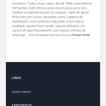
lucrativos. Todos esses anos, desde 1998, Lucia Helena
Fernandes Stall oferece uma cesta básica para seis
famílias e material escolar às crianças, além de apoio
financeiro em outras situações como: Carteira de
Habilitação, curso profissionalizante, entre outros.
Qualquer ajuda é bem-vinda, seja em dinheiro, em
cursos de aperfeiçoamento, em roupas, ofertas de
emprego.... Para doações escreva à Lucia
Enviar email
LINKS
Quem somos
EXPEDIENTE