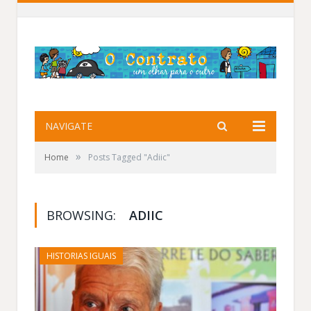
NAVIGATE
»
Home
Posts Tagged "Adiic"
BROWSING:
ADIIC
HISTORIAS IGUAIS