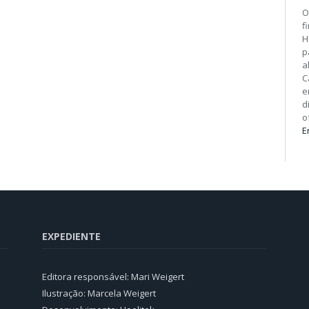
O
f
H
p
a
C
e
d
o
E
EXPEDIENTE
Editora responsável: Mari Weigert
Ilustração: Marcela Weigert