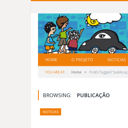
HOME
O PROJETO
NOTICIAS
»
YOU ARE AT:
Home
Posts Tagged "publicaç
BROWSING:
PUBLICAÇÃO
NOTICIAS