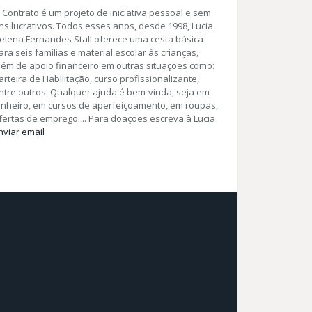
 Contrato é um projeto de iniciativa pessoal e sem
ins lucrativos. Todos esses anos, desde 1998, Lucia
elena Fernandes Stall oferece uma cesta básica
ara seis famílias e material escolar às crianças,
lém de apoio financeiro em outras situações como:
arteira de Habilitação, curso profissionalizante,
ntre outros. Qualquer ajuda é bem-vinda, seja em
inheiro, em cursos de aperfeiçoamento, em roupas,
fertas de emprego.... Para doações escreva à Lucia
nviar email