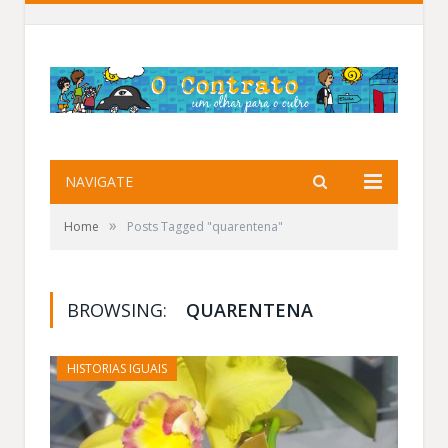
NAVIGATE
»
Home
Posts Tagged "quarentena"
BROWSING:
QUARENTENA
HISTORIAS IGUAIS