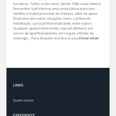
lucrativos. Todos esses anos, desde 1998, Lucia Helena
Fernandes Stall oferece uma cesta básica para seis
famílias e material escolar às crianças, além de apoio
financeiro em outras situações como: Carteira de
Habilitação, curso profissionalizante, entre outros.
Qualquer ajuda é bem-vinda, seja em dinheiro, em
cursos de aperfeiçoamento, em roupas, ofertas de
emprego.... Para doações escreva à Lucia
Enviar email
LINKS
Quem somos
EXPEDIENTE