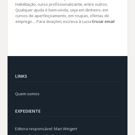
Habilitação, curso profissionalizante, entre outros.
Qualquer ajuda é bem-vinda, seja em dinheiro, em
cursos de aperfeiçoamento, em roupas, ofertas de
emprego.... Para doações escreva à Lucia
Enviar email
LINKS
Quem somos
EXPEDIENTE
Editora responsável: Mari Weigert