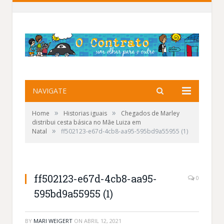
NAVIGATE
»
»
Home
Historias iguais
Chegados de Marley
distribui cesta básica no Mãe Luiza em
»
Natal
ff502123-e67d-4cb8-aa95-595bd9a55955 (1)
ff502123-e67d-4cb8-aa95-
0
595bd9a55955 (1)
BY
MARI WEIGERT
ON
ABRIL 12, 2021