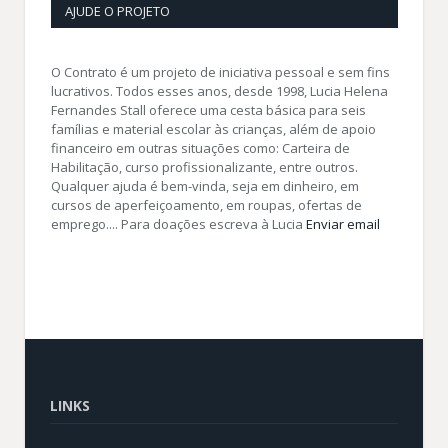
AJUDE O PROJETO
O Contrato é um projeto de iniciativa pessoal e sem fins
lucrativos. Todos esses anos, desde 1998, Lucia Helena
Fernandes Stall oferece uma cesta básica para seis
famílias e material escolar às crianças, além de apoio
financeiro em outras situações como: Carteira de
Habilitação, curso profissionalizante, entre outros.
Qualquer ajuda é bem-vinda, seja em dinheiro, em
cursos de aperfeiçoamento, em roupas, ofertas de
emprego.... Para doações escreva à Lucia
Enviar email
LINKS