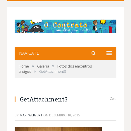
NAVIGATE
»
»
Home
Galeria
Fotos dos encontros
»
antigos
GetAttachment3
GetAttachment3
0
BY
MARI WEIGERT
ON
DEZEMBRO 10, 2015