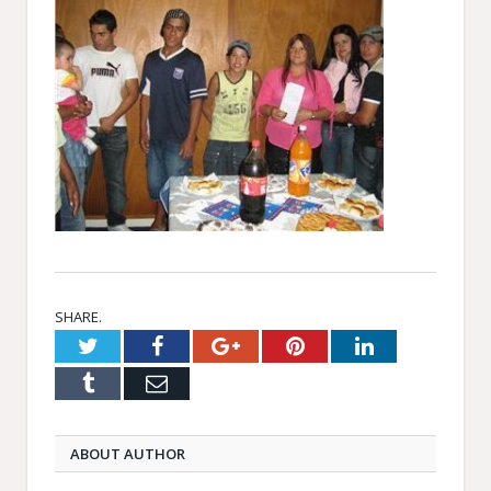
SHARE.
Twitter
Facebook
Google+
Pinterest
LinkedIn
Tumblr
Email
ABOUT AUTHOR