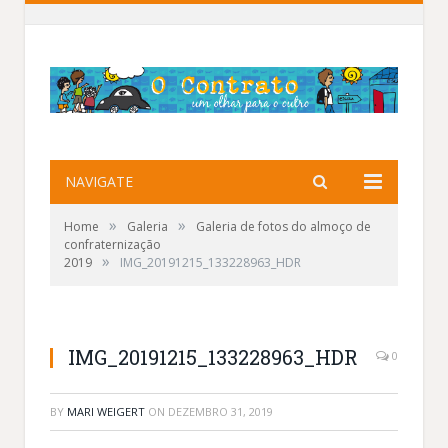
NAVIGATE
»
»
Home
Galeria
Galeria de fotos do almoço de
confraternização
»
2019
IMG_20191215_133228963_HDR
IMG_20191215_133228963_HDR
0
BY
MARI WEIGERT
ON
DEZEMBRO 31, 2019