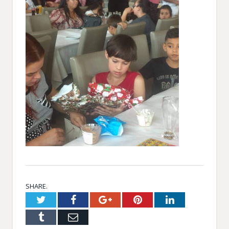
SHARE.
Twitter
Facebook
Google+
Pinterest
LinkedIn
Tumblr
Email