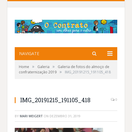
NAVIGATE
»
»
Home
Galeria
Galeria de fotos do almoço de
»
confraternização 2019
IMG_20191215_191105_418
IMG_20191215_191105_418
0
BY
MARI WEIGERT
ON
DEZEMBRO 31, 2019