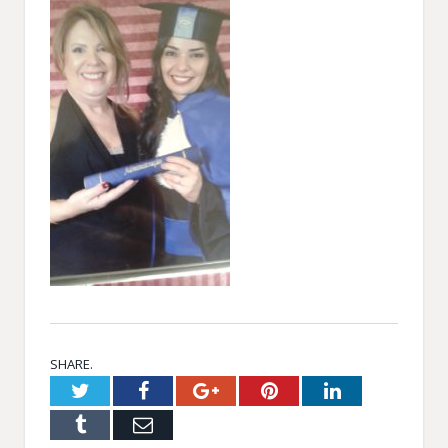
SHARE.
Twitter
Facebook
Google+
Pinterest
LinkedIn
Tumblr
Email