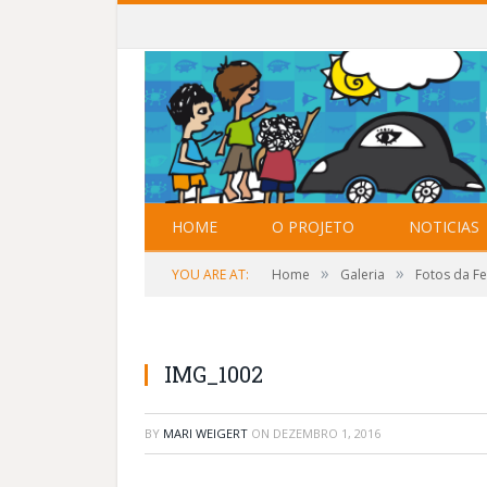
HOME
O PROJETO
NOTICIAS
»
»
YOU ARE AT:
Home
Galeria
Fotos da Fe
IMG_1002
BY
MARI WEIGERT
ON
DEZEMBRO 1, 2016