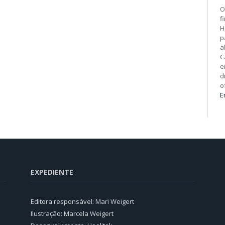
O
f
H
p
a
C
e
d
o
E
EXPEDIENTE
Editora responsável: Mari Weigert
Ilustração: Marcela Weigert