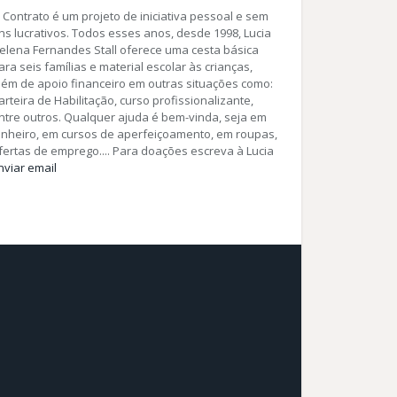
 Contrato é um projeto de iniciativa pessoal e sem
ins lucrativos. Todos esses anos, desde 1998, Lucia
elena Fernandes Stall oferece uma cesta básica
ara seis famílias e material escolar às crianças,
lém de apoio financeiro em outras situações como:
arteira de Habilitação, curso profissionalizante,
ntre outros. Qualquer ajuda é bem-vinda, seja em
inheiro, em cursos de aperfeiçoamento, em roupas,
fertas de emprego.... Para doações escreva à Lucia
nviar email