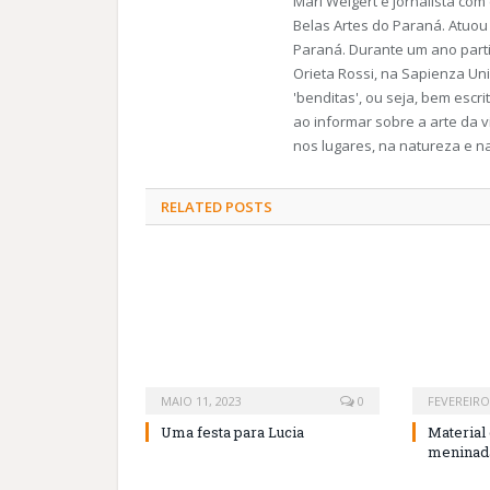
Mari Weigert é jornalista com
Belas Artes do Paraná. Atuou 
Paraná. Durante um ano partici
Orieta Rossi, na Sapienza Un
'benditas', ou seja, bem esc
ao informar sobre a arte da v
nos lugares, na natureza e n
RELATED
POSTS
MAIO 11, 2023
0
FEVEREIRO 
Uma festa para Lucia
Material 
meninada