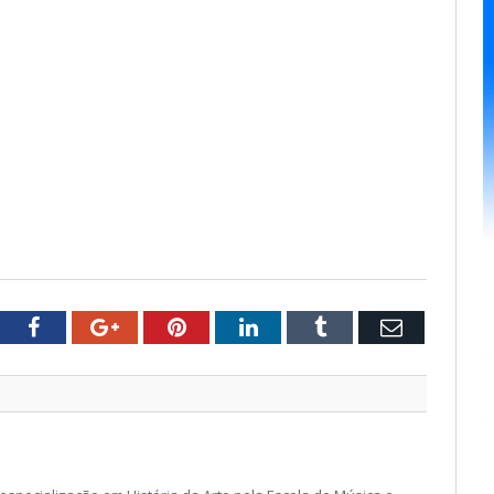
tter
Facebook
Google+
Pinterest
LinkedIn
Tumblr
Email