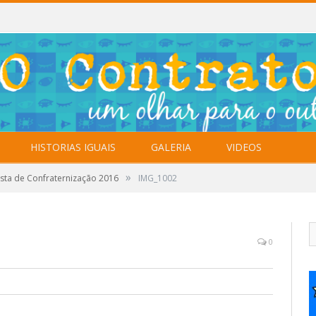
HISTORIAS IGUAIS
GALERIA
VIDEOS
»
sta de Confraternização 2016
IMG_1002
0