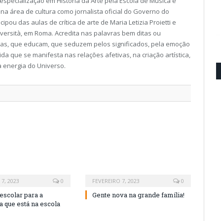
 especialização em História da Arte pela Escola de Música e
na área de cultura como jornalista oficial do Governo do
pou das aulas de crítica de arte de Maria Letizia Proietti e
iversità, em Roma. Acredita nas palavras bem ditas ou
ritas, que educam, que seduzem pelos significados, pela emoção
ida que se manifesta nas relações afetivas, na criação artística,
a energia do Universo.
7, 2023
0
FEVEREIRO 7, 2023
0
escolar para a
Gente nova na grande família!
 que está na escola