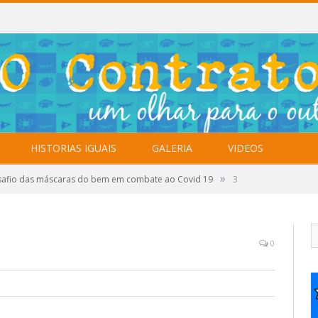
HISTORIAS IGUAIS
GALERIA
VIDEOS
»
afio das máscaras do bem em combate ao Covid 19
3
0