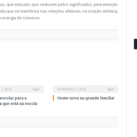
ritas, que educam, que seduzem pelos significados, pela emoção
ida que se manifesta nas relações afetivas, na criação artística,
a energia do Universo.
7, 2023
0
FEVEREIRO 7, 2023
0
escolar para a
Gente nova na grande família!
 que está na escola