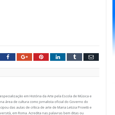
tter
Facebook
Google+
Pinterest
LinkedIn
Tumblr
Email
 especialização em História da Arte pela Escola de Música e
na área de cultura como jornalista oficial do Governo do
pou das aulas de crítica de arte de Maria Letizia Proietti e
iversità, em Roma. Acredita nas palavras bem ditas ou