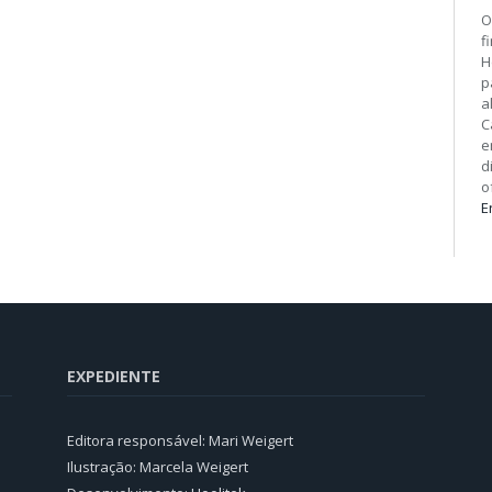
O
f
H
p
a
C
e
d
o
E
EXPEDIENTE
Editora responsável: Mari Weigert
Ilustração: Marcela Weigert