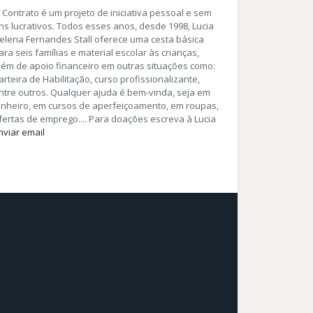
 Contrato é um projeto de iniciativa pessoal e sem
ins lucrativos. Todos esses anos, desde 1998, Lucia
elena Fernandes Stall oferece uma cesta básica
ara seis famílias e material escolar às crianças,
lém de apoio financeiro em outras situações como:
arteira de Habilitação, curso profissionalizante,
ntre outros. Qualquer ajuda é bem-vinda, seja em
inheiro, em cursos de aperfeiçoamento, em roupas,
fertas de emprego.... Para doações escreva à Lucia
nviar email