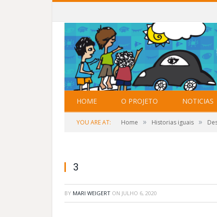
HOME
O PROJETO
NOTICIAS
»
»
YOU ARE AT:
Home
Historias iguais
Des
3
BY
MARI WEIGERT
ON
JULHO 6, 2020