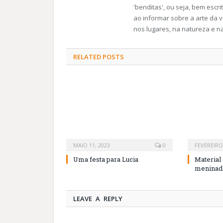
'benditas', ou seja, bem esc
ao informar sobre a arte da v
nos lugares, na natureza e n
RELATED
POSTS
MAIO 11, 2023
0
FEVEREIRO 
Uma festa para Lucia
Material 
meninada
LEAVE A REPLY