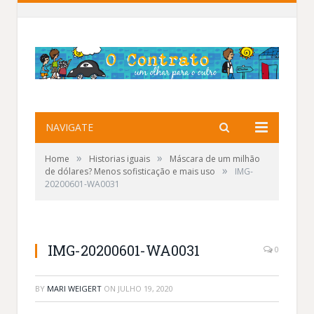
NAVIGATE
»
»
Home
Historias iguais
Máscara de um milhão
»
de dólares? Menos sofisticação e mais uso
IMG-
20200601-WA0031
IMG-20200601-WA0031
0
BY
MARI WEIGERT
ON
JULHO 19, 2020