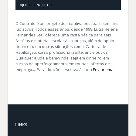
AJUDE O PROJETO
O Contrato é um projeto de iniciativa pessoal e sem fins
lucrativos. Todos esses anos, desde 1998, Lucia Helena
Fernandes Stall oferece uma cesta básica para seis
famílias e material escolar às crianças, além de apoio
financeiro em outras situações como: Carteira de
Habilitação, curso profissionalizante, entre outros.
Qualquer ajuda é bem-vinda, seja em dinheiro, em
cursos de aperfeiçoamento, em roupas, ofertas de
emprego.... Para doações escreva à Lucia
Enviar email
LINKS