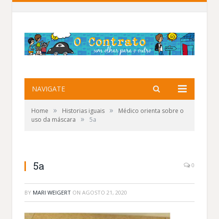
NAVIGATE
»
»
Home
Historias iguais
Médico orienta sobre o
»
uso da máscara
5a
5a
0
BY
MARI WEIGERT
ON
AGOSTO 21, 2020