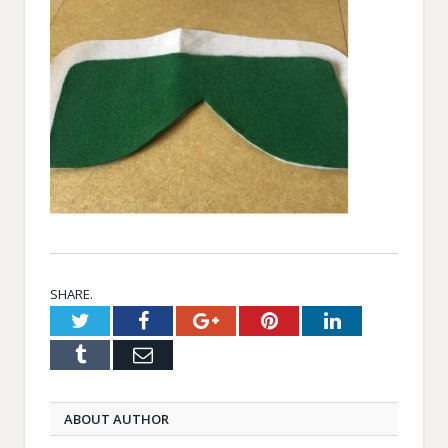
SHARE.
Twitter
Facebook
Google+
Pinterest
LinkedIn
Tumblr
Email
ABOUT AUTHOR