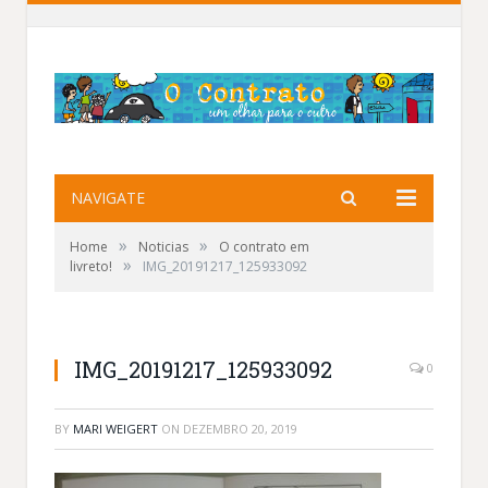
NAVIGATE
»
»
Home
Noticias
O contrato em
»
livreto!
IMG_20191217_125933092
IMG_20191217_125933092
0
BY
MARI WEIGERT
ON
DEZEMBRO 20, 2019