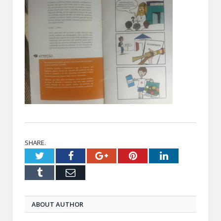
SHARE.
Twitter
Facebook
Google+
Pinterest
LinkedIn
Tumblr
Email
ABOUT AUTHOR