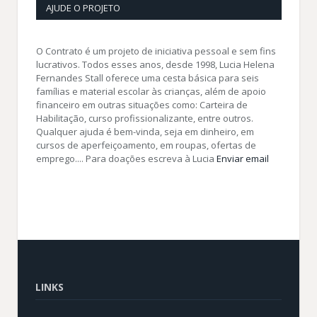
AJUDE O PROJETO
O Contrato é um projeto de iniciativa pessoal e sem fins
lucrativos. Todos esses anos, desde 1998, Lucia Helena
Fernandes Stall oferece uma cesta básica para seis
famílias e material escolar às crianças, além de apoio
financeiro em outras situações como: Carteira de
Habilitação, curso profissionalizante, entre outros.
Qualquer ajuda é bem-vinda, seja em dinheiro, em
cursos de aperfeiçoamento, em roupas, ofertas de
emprego.... Para doações escreva à Lucia
Enviar email
LINKS