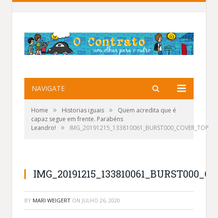
NAVIGATE
»
»
Home
Historias iguais
Quem acredita que é
capaz segue em frente. Parabéns
»
Leandro!
IMG_20191215_133810061_BURST000_COVER_TOP
Leandro, Lucia, e os filhos Eric e Evelin
IMG_20191215_133810061_BURST000_C
BY
MARI WEIGERT
ON
JULHO 26, 2020