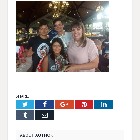
SHARE.
Twitter
Facebook
Google+
Pinterest
LinkedIn
Tumblr
Email
ABOUT AUTHOR