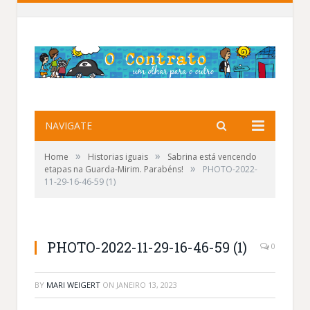
NAVIGATE
»
»
Home
Historias iguais
Sabrina está vencendo
»
etapas na Guarda-Mirim. Parabéns!
PHOTO-2022-
11-29-16-46-59 (1)
PHOTO-2022-11-29-16-46-59 (1)
0
BY
MARI WEIGERT
ON
JANEIRO 13, 2023