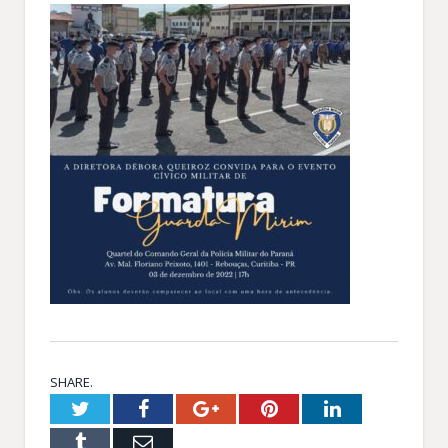
SHARE.
Twitter
Facebook
Google+
Pinterest
LinkedIn
Tumblr
Email