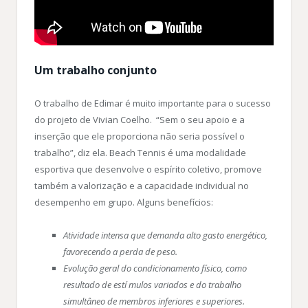
Um trabalho conjunto
O trabalho de Edimar é muito importante para o sucesso
do projeto de Vivian Coelho. “Sem o seu apoio e a
inserção que ele proporciona não seria possível o
trabalho”, diz ela. Beach Tennis é uma modalidade
esportiva que desenvolve o espírito coletivo, promove
também a valorização e a capacidade individual no
desempenho em grupo. Alguns benefícios:
Atividade intensa que demanda alto gasto energético,
favorecendo a perda de peso.
Evolução geral do condicionamento físico, como
resultado de estí mulos variados e do trabalho
simultâneo de membros inferiores e superiores.