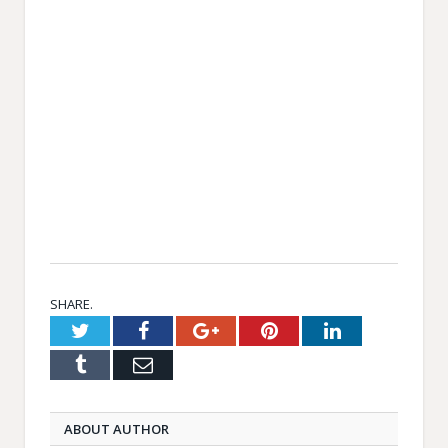
SHARE.
Twitter
Facebook
Google+
Pinterest
LinkedIn
Tumblr
Email
ABOUT AUTHOR