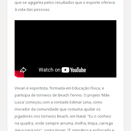
que se agiganta pelos resultados que o esporte oferece
à vida das pessoas.
Vivian é esportista, formada em Educação Física, e
participa de torneios de Beach Tennis. O projeto ‘Mãe
Luiza’ começou com a vontade Edimar Lima, como
morador da comunidade que costuma ajudar os
jogadores nos torneios Beach, em Natal. “Eu o conheci
na quadra, onde sempre arruma, molha, limpa, carrega
água para nós”, conta Vivian. “É simpático e esforçado e